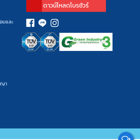
ดาวน์โหลดโบรชัวร์
้อมและ
ญญา