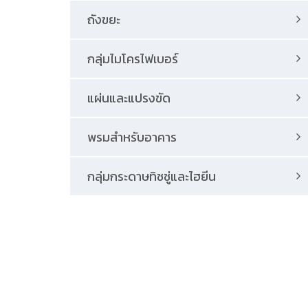
ถังขยะ
กลุ่มไมโครไฟเบอร์
แผ่นและแปรงขัด
พรมสําหรับอาคาร
กลุ่มกระดาษทิชชู่และไฮยีน