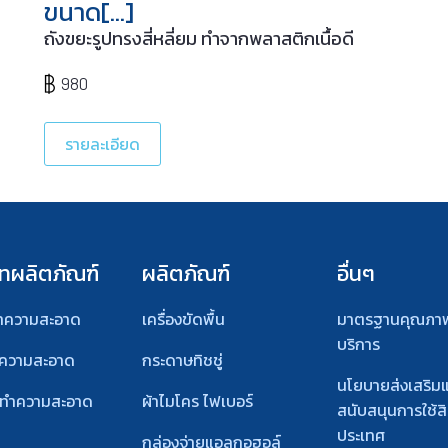
ขนาด[…]
ถังขยะรูปทรงสี่หลี่ยม ทำจากพลาสติกเนื้อดี
980
รายละเอียด
ทผลิตภัณฑ์
ผลิตภัณฑ์
อื่นๆ
ทำความสะอาด
เครื่องขัดพื้น
มาตรฐานคุณภา
บริการ
ำความสะอาด
กระดาษทิชชู่
นโยบายส่งเสริม
์ทําความสะอาด
ผ้าไมโคร ไฟเบอร์
สนับสนุนการใช้สิ
ประเทศ
กล่องจ่ายแอลกอฮอล์