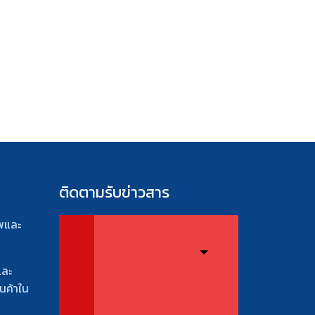
ติดตามรับข่าวสาร
พและ
และ
นค้าใน