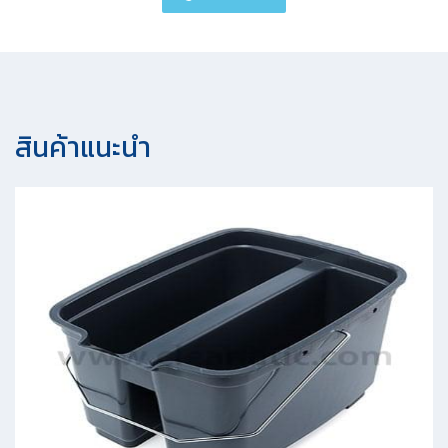
สินค้าแนะนํา