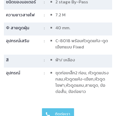
ชนิดของมอเตอร์
:
2 stage By-Pass
ความยาวสายไฟ
:
7.2 M
Φ สายดูดฝุ่น
:
40 mm.
อุปกรณ์เสริม
:
C-8018 พร้อมหัวดูดแห้ง-ดูด
เปียกแบบ Fixed
สี
:
ฟ้า/ เหลือง
อุปกรณ์
:
ชุดท่อเหล็ก2 ท่อน, หัวดูดแปรง
กลม,หัวดูดแห้ง-เปียก,หัวดูด
โซฟา,หัวดูดแคบ,สายดูด, ข้อ
ต่อสั้น, ข้อต่อยาว
ติดต่อเรา