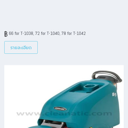
480
รายละเอียด
ที่อยู่
ที่อยู่
77 / 42,44 หมู่ 7 ต. คลองโยง อ.พุทธ-มณฑล จ.นครปฐม 73170
169/14 หมู่ 2 ต.หนองขาม อ.ศรีราชา จ.ชลบุรี 20110