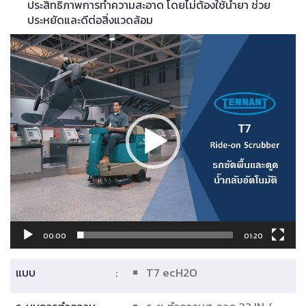
กลับน้ำเสีย
ความจุของถังน้ำเสีย 29 gal /
110 L
พัดลมดูด
:
ขนาดมอเตอร์ 0.6 hp / 0.45
kW
ตัวดูด 70 in / 1,780 mm
ระบบการให้
:
แบตตารี
พลังงาน
24 volt
Wet 240AH
แบตตารีใช้ได้นานสูงสุด 3.0
hours
ระบบขับเคลื่อน
:
ความเร็วขับเดินหน้า 4 mph /
6.4 km/h
ความเร็วระหว่างทำงาน 3.6