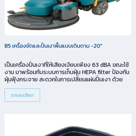
034-342-705
ติดต่อสอบถามผลิตภัณฑ์
087-777-7272
อีเมล
: info@cleanatic.com
ประเภทผลิตภัณฑ์
เครื่องทำความสะอาด
น้ำยาทำความสะอาด
อุปกรณ์ทําความสะอาด
ถังขยะ
กลุ่มไมโครไฟเบอร์
แผ่นและแปรงขัด
พรมสําหรับอาคาร
กลุ่มกระดาษทิชชู่และไฮยีน