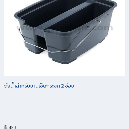
ผลิตภัณฑ์
เครื่องขัดพื้น
กระดาษทิชชู่
ผ้าไมโคร ไฟเบอร์
กล่องจ่ายแอลกอฮอล์
น้ำยาฆ่าเชื้อโรค
อื่นๆ
มาตรฐานคุณภาพและบริการ
นโยบายส่งเสริมและสนับสนุนการใช้สินค้าในประเทศ
การบริการ
นโยบายสิ่งเเวดล้อมและความปลอดภัย
นโยบายต่อต้านคอร์รัปชั่น
โปรโมชั่น