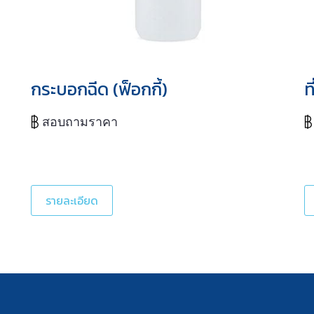
กระบอกฉีด (ฟ็อกกี้)
ท
สอบถามราคา
รายละเอียด