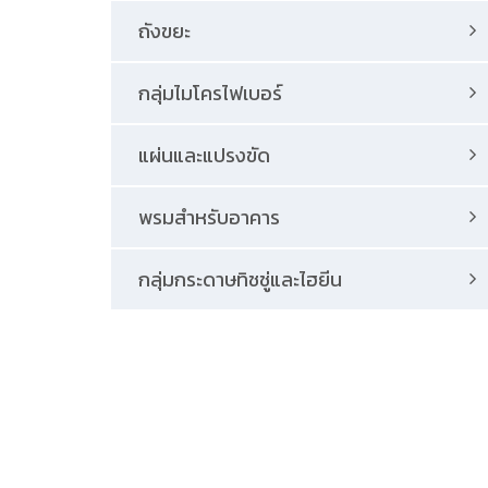
ถังขยะ
กลุ่มไมโครไฟเบอร์
แผ่นและแปรงขัด
พรมสําหรับอาคาร
กลุ่มกระดาษทิชชู่และไฮยีน