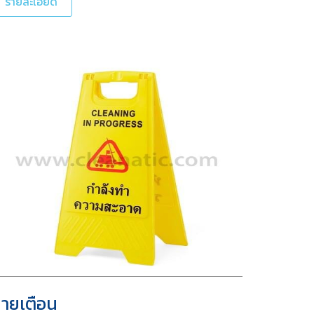
รายละเอียด
้ายเตือน