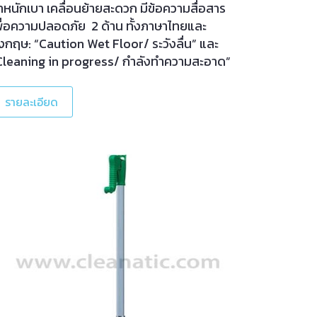
้ำหนักเบา เคลื่อนย้ายสะดวก มีข้อความสื่อสาร
พื่อความปลอดภัย 2 ด้าน ทั้งภาษาไทยและ
ังกฤษ: “Caution Wet Floor/ ระวังลื่น” และ
Cleaning in progress/ กำลังทำความสะอาด”
ามารถพับได้ และมีที่จับ สามารถแขวนได้[…]
รายละเอียด