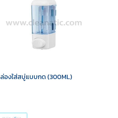
ล่องใส่สบู่แบบกด (300ML)