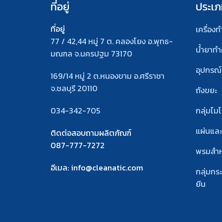
ที่อยู่
ประเภ
ที่อยู่
เครื่อง
77 / 42,44 หมู่ 7 ต. คลองโยง อ.พุทธ-
น้ำยาท
มณฑล จ.นครปฐม 73170
อุปกรณ
169/14 หมู่ 2 ต.หนองขาม อ.ศรีราชา
จ.ชลบุรี 20110
ถังขยะ
034-342-705
กลุ่มไม
แผ่นแล
ติดต่อสอบถามผลิตภัณฑ์
087-777-7272
พรมสํา
อีเมล
: info@cleanatic.com
กลุ่มกร
ยีน