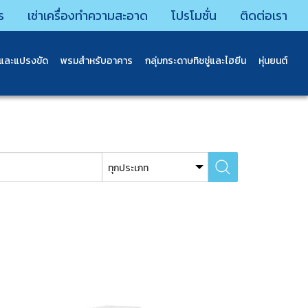
ร
เช่าเครื่องทำความสะอาด
โปรโมชั่น
ติดต่อเรา
นและแปรงขัด
พรมสําหรับอาคาร
กลุ่มกระดาษทิชชู่และไฮยีน
หุ่นยนต์