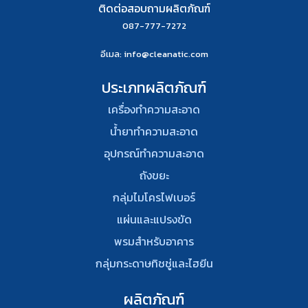
ติดต่อสอบถามผลิตภัณฑ์
087-777-7272
อีเมล
: info@cleanatic.com
ประเภทผลิตภัณฑ์
เครื่องทำความสะอาด
น้ำยาทำความสะอาด
อุปกรณ์ทําความสะอาด
ถังขยะ
กลุ่มไมโครไฟเบอร์
แผ่นและแปรงขัด
พรมสําหรับอาคาร
กลุ่มกระดาษทิชชู่และไฮยีน
ผลิตภัณฑ์