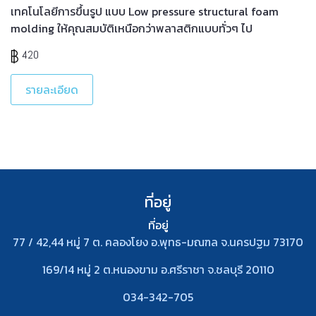
เทคโนโลยีการขึ้นรูป แบบ Low pressure structural foam
molding ให้คุณสมบัติเหนือกว่าพลาสติกแบบทั่วๆ ไป
420
รายละเอียด
ที่อยู่
ที่อยู่
77 / 42,44 หมู่ 7 ต. คลองโยง อ.พุทธ-มณฑล จ.นครปฐม 73170
169/14 หมู่ 2 ต.หนองขาม อ.ศรีราชา จ.ชลบุรี 20110
034-342-705