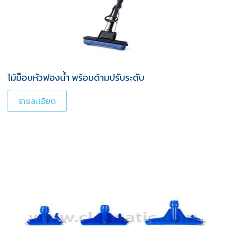
ไม้ม็อบหัวฟองน้ำ พร้อมด้ามปรับระดับ
รายละเอียด