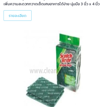
เพิ่มความสะดวกกวาดเช็ดเศษอาหารได้ง่าย นุ่มมือ 3 นิ้ว x 4 นิ้ว
รายละเอียด