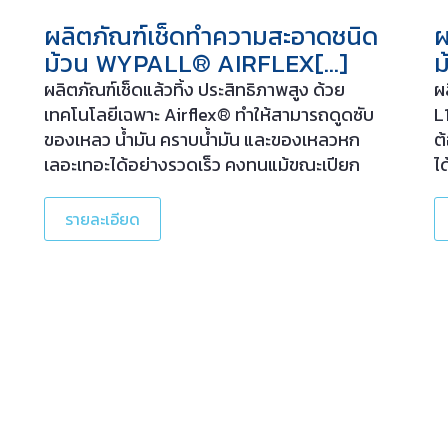
ผลิตภัณฑ์เช็ดทำความสะอาดชนิด
ผ
ม้วน WYPALL® AIRFLEX[…]
ม
ผลิตภัณฑ์เช็ดแล้วทิ้ง ประสิทธิภาพสูง ด้วย
ผ
เทคโนโลยีเฉพาะ Airflex® ทำให้สามารถดูดซับ
L
ของเหลว น้ำมัน คราบน้ำมัน และของเหลวหก
ต
เลอะเทอะได้อย่างรวดเร็ว คงทนแม้ขณะเปียก
ไ
เหมาะสำหรับการใช้งานกับพื้นผิวทุกประเภท ด้วย
ท
ผิวสัมผัสที่นุ่มนวล รูปแบบการจ่ายม้วนใหญ่ ใช้กับ
ห
รายละเอียด
รถเข็น Floor Mount Jumbo Dispenser เพื่อ
ก
ตอบสนองความต้องการในการใช้งาน[…]
อ