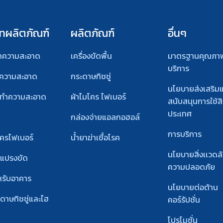
ต้านทานตัวทำละลายกรด และด่างได้ดี[…]
ทผลิตภัณฑ์
ผลิตภัณฑ์
อื่นๆ
ทำความสะอาด
เครื่องขัดพื้น
มาตรฐานคุณภา
บริการ
ำความสะอาด
กระดาษทิชชู่
นโยบายส่งเสริม
์ทําความสะอาด
ผ้าไมโคร ไฟเบอร์
สนับสนุนการใช้สิ
ประเทศ
กล่องจ่ายแอลกอฮอล์
การบริการ
โครไฟเบอร์
น้ำยาฆ่าเชื้อโรค
นโยบายสิ่งเเวดล
ะแปรงขัด
ความปลอดภัย
หรับอาคาร
นโยบายต่อต้าน
ะดาษทิชชู่และไฮ
คอร์รัปชั่น
โปรโมชั่น