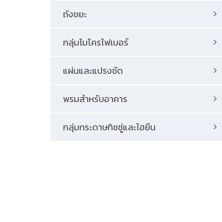
ถังขยะ
กลุ่มไมโครไฟเบอร์
แผ่นและแปรงขัด
พรมสําหรับอาคาร
กลุ่มกระดาษทิชชู่และไฮยีน