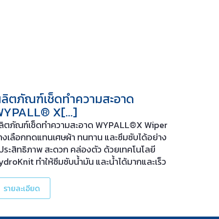
ลิตภัณฑ์เช็ดทำความสะอาด
WYPALL® X[…]
ลิตภัณฑ์เช็ดทำความสะอาด WYPALL®X Wiper
างเลือกทดแทนเศษผ้า ทนทาน และซึมซับได้อย่าง
ีประสิทธิภาพ สะดวก คล่องตัว ด้วยเทคโนโลยี
ydroKnit ทำให้ซึมซับน้ำมัน และน้ำได้มากและเร็ว
นทานต่อการใช้งานเช็ดทั้งเปียกและแห้ง ไม่มีสาร
ี่ทิ้งคราบ หรือปนเปื้อนระหว่างและหลังการใช้งาน
รายละเอียด
หมาะสำหรับการเช็ดทำความสะอาดพื้นผิวชิ้นงาน
รืออุปกรณ์ต่างๆ โดยการชุบเช็ดโดยใช้[…]