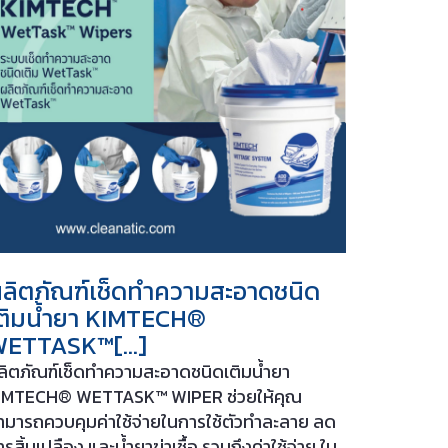
ลิตภัณฑ์เช็ดทำความสะอาดชนิด
ติมน้ำยา KIMTECH®
WETTASK™[…]
ลิตภัณฑ์เช็ดทำความสะอาดชนิดเติมน้ำยา
IMTECH® WETTASK™ WIPER ช่วยให้คุณ
ามารถควบคุมค่าใช้จ่ายในการใช้ตัวทำละลาย ลด
ารสิ้นเปลือง และน้ำยาฆ่าเชื้อ รวมถึงค่าใช้จ่าย ใน