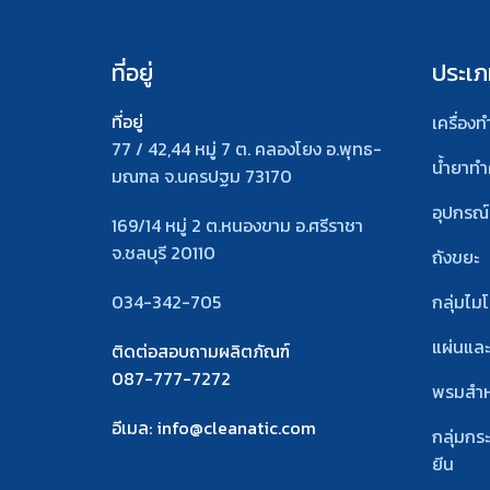
ที่อยู่
ประเภ
ที่อยู่
เครื่อง
77 / 42,44 หมู่ 7 ต. คลองโยง อ.พุทธ-
น้ำยาท
มณฑล จ.นครปฐม 73170
อุปกรณ
169/14 หมู่ 2 ต.หนองขาม อ.ศรีราชา
จ.ชลบุรี 20110
ถังขยะ
034-342-705
กลุ่มไม
แผ่นแล
ติดต่อสอบถามผลิตภัณฑ์
087-777-7272
พรมสํา
อีเมล
: info@cleanatic.com
กลุ่มกร
ยีน