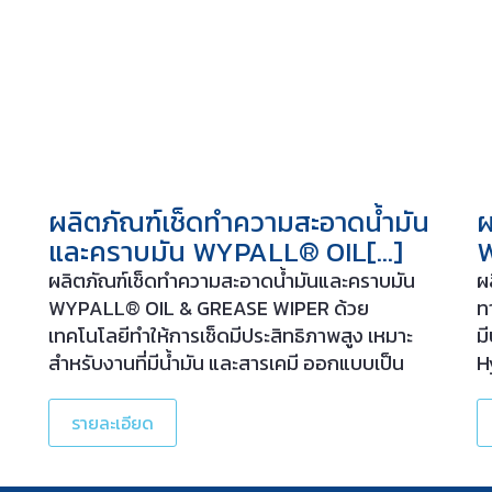
ผลิตภัณฑ์เช็ดทำความสะอาดน้ำมัน
ผ
และคราบมัน WYPALL® OIL[…]
ผลิตภัณฑ์เช็ดทำความสะอาดน้ำมันและคราบมัน
ผ
WYPALL® OIL & GREASE WIPER ด้วย
ท
เทคโนโลยีทำให้การเช็ดมีประสิทธิภาพสูง เหมาะ
ม
สำหรับงานที่มีน้ำมัน และสารเคมี ออกแบบเป็น
H
พิเศษ เพื่องานเช็ดที่มีการควบคุมปริมาณฝุ่นขุยใน
ท
อุตสาหกรรมที่ต้องการความสะอาดสูง เหนียว
ท
รายละเอียด
ทนทาน แข็งแรงเมื่อแห้ง และเปียก สามารถนำกลับ
เ
มาใช้ใหม่ได้ โดยการบิดและซักในน้ำ สามารถ
ห