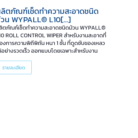
ลิตภัณฑ์เช็ดทำความสะอาดชนิด
้วน WYPALL® L10[…]
ลิตภัณฑ์เช็ดทำความสะอาดชนิดม้วน WYPALL®
10 ROLL CONTROL WIPER สำหรับงานสะอาดที่
้องการความพิถีพิถัน หนา 1 ชั้น ที่ดูดซับของเหลว
ด้อย่างรวดเร็ว ออกแบบโดยเฉพาะสำหรับงาน
ำความสะอาดสิ่งสกปรกบนพื้นผิว และเช็ดถูคราบ
กเล็กๆ น้อยๆ ในการประกอบอาหาร หรือ
รายละเอียด
ระบวนการผลิตอาหาร เช็ดทำความสะอาดอย่าง
่อนโยน[…]