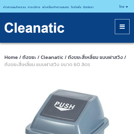
CLEANATICJ
ไทย
ข่าวสารและกิจกรรม
การบริการ
เช่าเครื่องทำความสะอาด
โปรโมชั่น
ติดต่อเรา
Home
ถังขยะ
Cleanatic
ถังขยะสี่เหลี่ยม แบบฝาสวิง
/
/
/
/
ถังขยะสี่เหลี่ยม แบบฝาสวิง ขนาด 60 ลิตร