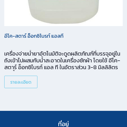
อีโค-สตาร์ อ็อกซิไบรท์ แอลที
เครื่องจ่ายน้ำยาอัตโนมัติจะดูดผลิตภัณฑ์ที่บรรจุอยู่ใน
ถังเข้าไปผสมกับน้ำสะอาดในเครื่องซักผ้า โดยใช้ อีโค-
สตาร์ อ็อกซิไบรท์ แอล ที ในอัตราส่วน 3-8 มิลลิลิตร
ต่อน้ำหนักผ้าแห้ง 1 กิโลกรัม
รายละเอียด
ที่อยู่