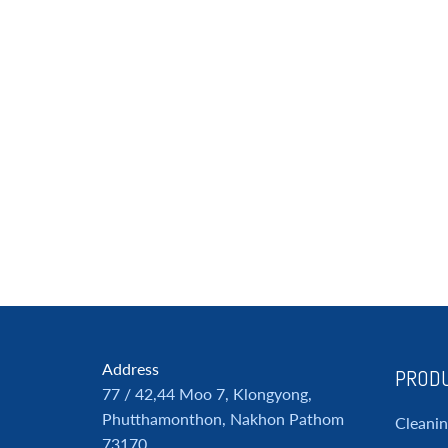
Address
PRODU
77 / 42,44 Moo 7, Klongyong,
Phutthamonthon, Nakhon Pathom
Cleani
73170