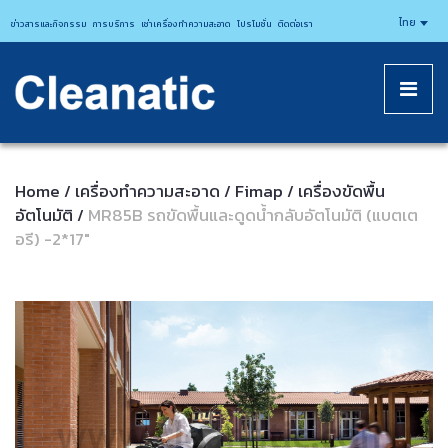
CLEANATICJ
ไทย
ข่าวสารและกิจกรรม
การบริการ
เช่าเครื่องทำความสะอาด
โปรโมชั่น
ติดต่อเรา
Home
เครื่องทำความสะอาด
Fimap
เครื่องขัดพื้น
/
/
/
อัตโนมัติ
MR85B รถขัดพื้นและดูดน้ำกลับอัตโนมัติ (แบตเต
/
อรี) -2*17″