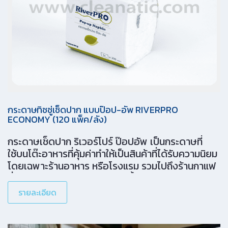
กระดาษทิชชู่เช็ดปาก แบบป๊อป-อัพ RIVERPRO
ECONOMY (120 แพ็ค/ลัง)
กระดาษเช็ดปาก ริเวอร์โปร์ ป๊อปอัพ เป็นกระดาษที่
ใช้บนโต๊ะอาหารที่คุ้มค่าทำให้เป็นสินค้าที่ได้รับความนิยม
โดยเฉพาะร้านอาหาร หรือโรงแรม รวมไปถึงร้านกาแฟ
ทั่วไป • หยิบใช้งานได้สะดวก • เนื้อกระดาษขาวสะอาด
นุ่ม น่าใช้ • ราคาคุ้มค่า ช่วยประหยัดต้นทุนในร้าน
รายละเอียด