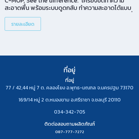
C-MOP, See the difference. เครื่องขัดทำความ
สะอาดพื้น พร้อมระบบดูดกลับ ทำความสะอาดได้แบบ
มืออาชีพ ด้วยตัวคุณเอง ให้คุณทำความสะอาดได้ทุกที่
ทุกเวลา Clean as professional, but more
รายละเอียด
flexible, safer, and[…]
ที่อยู่
ที่อยู่
77 / 42,44 หมู่ 7 ต. คลองโยง อ.พุทธ-มณฑล จ.นครปฐม 73170
169/14 หมู่ 2 ต.หนองขาม อ.ศรีราชา จ.ชลบุรี 20110
034-342-705
ติดต่อสอบถามผลิตภัณฑ์
087-777-7272