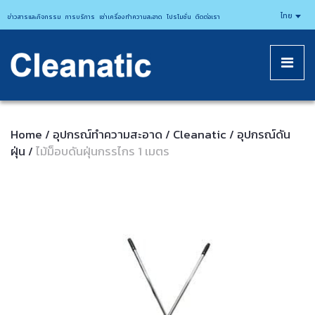
CLEANATICJ
ไทย
ข่าวสารและกิจกรรม
การบริการ
เช่าเครื่องทำความสะอาด
โปรโมชั่น
ติดต่อเรา
Home
อุปกรณ์ทําความสะอาด
Cleanatic
อุปกรณ์ดัน
/
/
/
ฝุ่น
ไม้ม็อบดันฝุ่นกรรไกร 1 เมตร
/