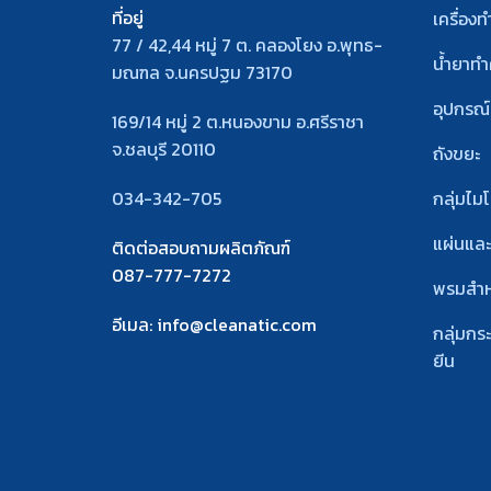
ที่อยู่
เครื่อง
77 / 42,44 หมู่ 7 ต. คลองโยง อ.พุทธ-
น้ำยาท
มณฑล จ.นครปฐม 73170
อุปกรณ
169/14 หมู่ 2 ต.หนองขาม อ.ศรีราชา
จ.ชลบุรี 20110
ถังขยะ
034-342-705
กลุ่มไม
แผ่นแล
ติดต่อสอบถามผลิตภัณฑ์
087-777-7272
พรมสํา
อีเมล
: info@cleanatic.com
กลุ่มกร
ยีน