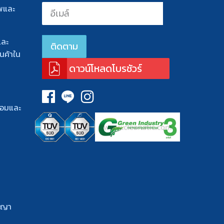
นิดเม็ดเข้มข้น ช่วยลดการใช้น้ำ[…]
พและ
และ
นค้าใน
ดาวน์โหลดโบรชัวร์
้อมและ
ญญา