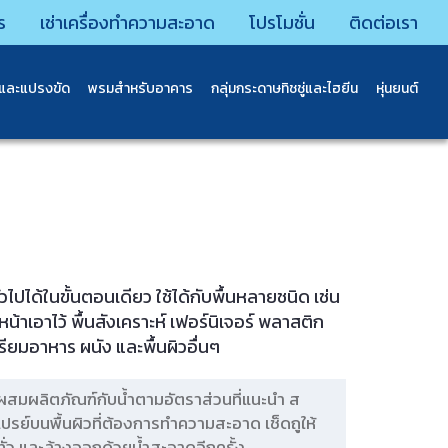
ร
เช่าเครื่องทำความสะอาด
โปรโมชั่น
ติดต่อเรา
นและแปรงขัด
พรมสําหรับอาคาร
กลุ่มกระดาษทิชชู่และไฮยีน
หุ่นยนต์
วไปได้ในขั้นตอนเดียว ใช้ได้กับพื้นหลายชนิด เช่น
วหน้าเอาไว้ พื้นสังเคราะห์ เฟอร์นิเจอร์ พลาสติก
รียมอาหาร ผนัง และพื้นผิวอื่นๆ
ผสมผลิตภัณฑ์กับน้ำตามอัตราส่วนที่แนะนำ ส
เปรย์บนพื้นผิวที่ต้องการทำความสะอาด เช็ดถูให้
ทั่ว และล้างออกด้วยน้ำสะอาดอีกครั้ง