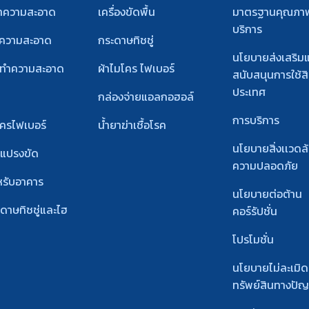
ช
ทำความสะอาด
เครื่องขัดพื้น
มาตรฐานคุณภา
บริการ
ำความสะอาด
กระดาษทิชชู่
นโยบายส่งเสริม
์ทําความสะอาด
ผ้าไมโคร ไฟเบอร์
สนับสนุนการใช้สิ
ประเทศ
กล่องจ่ายแอลกอฮอล์
การบริการ
โครไฟเบอร์
น้ำยาฆ่าเชื้อโรค
นโยบายสิ่งเเวดล
ะแปรงขัด
ความปลอดภัย
หรับอาคาร
นโยบายต่อต้าน
ะดาษทิชชู่และไฮ
คอร์รัปชั่น
โปรโมชั่น
นโยบายไม่ละเมิด
ทรัพย์สินทางปั