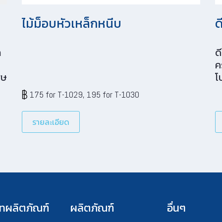
ไม้ม็อบหัวเหล็กหนีบ
ด
ก
ด
ค
ศษ
โ
แ
175 for T-1029, 195 for T-1030
อง
ก
า
ร
รายละเอียด
ท
ค
ล
ห
ส
ง
เ
ทผลิตภัณฑ์
ผลิตภัณฑ์
อื่นๆ
ม