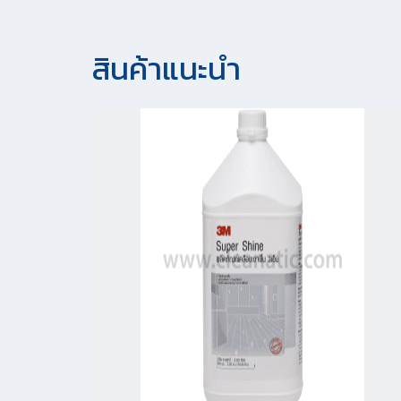
สินค้าแนะนํา