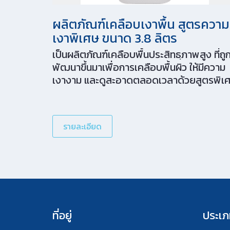
ผลิตภัณฑ์เคลือบเงาพื้น สูตรความ
เงาพิเศษ ขนาด 3.8 ลิตร
เป็นผลิตภัณฑ์เคลือบพื้นประสิทธฺภาพสูง ที่ถู
พัฒนาขึ้นมาเพื่อการเคลือบพื้นผิว ให้มีความ
เงางาม และดูสะอาดตลอดเวลาด้วยสูตรพิเ
ที่ให้ความเงางาม และแข็งแรงทนทานแม้ใน
บริเวณที่มีการสัญจรมาก อีกทั้งยังช่วยปกป้
พื้นผิวจากการขูด ขีดข่วน หรือรอยส้นรองเท้
รายละเอียด
ได้ สามารถใช้ได้กับหลายพื้นผิว เช่น พื้นเซรา
มิก พื้นหินขัด พื้นกระเบื้องยาง และพื้นพีวีซี
เป็นต้น โดยไม่ทำลายพื้นผิว
ที่อยู่
ประเภ