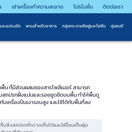
ร
เช่าเครื่องทำความสะอาด
โปรโมชั่น
ติดต่อเรา
นและแปรงขัด
พรมสําหรับอาคาร
กลุ่มกระดาษทิชชู่และไฮยีน
หุ่นยนต์
พื้น ที่มีส่วนผสมของสารโพลีเมอร์ สามารถ
บสกปรกฝั่งแน่นและรอยขูดขีดบนพื้น ทำให้พื้นดู
เครื่องปั่นเงารอบสูง และใช้ได้กับพื้นที่ลง
เก็บสิ่งสกปรกที่กวาดเก็บได้และใช้ม็อบเก็บฝุ่น