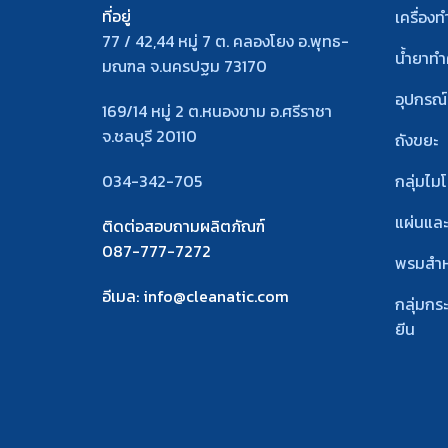
ที่อยู่
เครื่อง
77 / 42,44 หมู่ 7 ต. คลองโยง อ.พุทธ-
น้ำยาท
มณฑล จ.นครปฐม 73170
อุปกรณ
169/14 หมู่ 2 ต.หนองขาม อ.ศรีราชา
จ.ชลบุรี 20110
ถังขยะ
034-342-705
กลุ่มไม
แผ่นแล
ติดต่อสอบถามผลิตภัณฑ์
087-777-7272
พรมสํา
อีเมล
: info@cleanatic.com
กลุ่มกร
ยีน