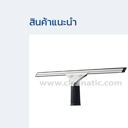
สินค้าแนะนํา