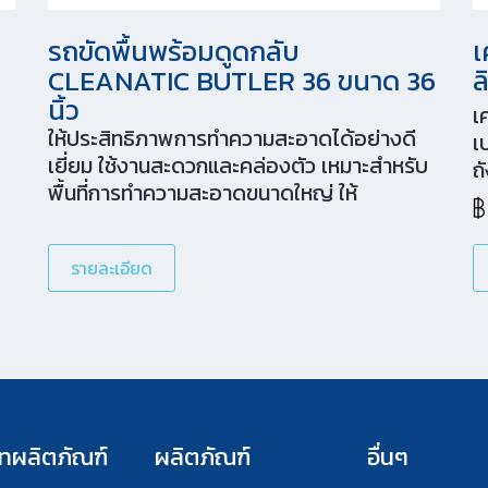
รถขัดพื้นพร้อมดูดกลับ
เ
CLEANATIC BUTLER 36 ขนาด 36
ล
นิ้ว
เ
ให้ประสิทธิภาพการทำความสะอาดได้อย่างดี
เ
เยี่ยม ใช้งานสะดวกและคล่องตัว เหมาะสำหรับ
ถ
พื้นที่การทำความสะอาดขนาดใหญ่ ให้
ย
ประสิทธิภาพการทำความสะอาดสูงสุดถึง
ก
6,000 ตารางเมตรต่อชั่วโมง เหมาะสำหรับ
รายละเอียด
โรงงาน ห้างสรรพสินค้า คลังสินค้า สนามบิน
โรงแรม โรงเรียน สนามกีฬา โรงพยาบาล หอ
ประชุม และอื่นๆ ใช้งานสะดวกด้วยแผงควบคุม
อัจฉริยะ เมื่อกดปุ่มทำความสะอาดเพียงปุ่ม
เดียว ก็สามารถทำงานขัดและดูดกลับได้อย่าง
อัตโนมัติ มีสัญญาณเตือนเมื่อผิดปกติ และมี
ระบบ Eco Mode สามารถทำงานในที่เงียบ และ
ทผลิตภัณฑ์
ผลิตภัณฑ์
อื่นๆ
สามารถทำความสะอาดได้ยาวนานขึ้น[…]