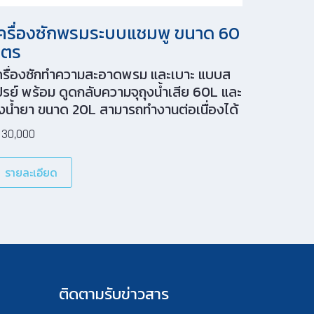
ครื่องซักพรมระบบแชมพู ขนาด 60
ิตร
ครื่องซักทำความสะอาดพรม และเบาะ แบบส
ปรย์ พร้อม ดูดกลับความจุถุงน้ำเสีย 60L และ
ังน้ำยา ขนาด 20L สามารถทำงานต่อเนื่องได้
าวนาน ด้วยแรงดูดสูงถึง250mbar และอัตรา
30,000
ารดูด สูงถึง106 L/S ทำให้
รายละเอียด
ติดตามรับข่าวสาร