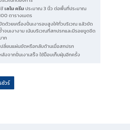
บริเวณที่ต้องการ
ใช้
เลโม ครีม
ประมาณ 3 นิ้ว ต่อพื้นที่ประมาณ
100 ตารางเมตร
ขัดด้วยเครื่องปั่นเงารอบสูงให้ทั่วบริเวณ แล้วขัด
ซ้ำจนเงางาม เน้นบริเวณที่สกปรกและมีรอยขูดขีด
มาก
เปลี่ยนแผ่นขัดหรือกลับด้านเมื่อสกปรก
หลังจากปั่นเงาเสร็จ ใช้ม็อบเก็บฝุ่นอีกครั้ง
ชัวร์