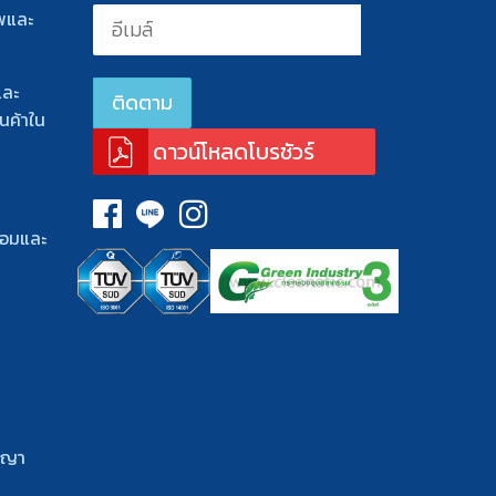
พและ
และ
นค้าใน
ดาวน์โหลดโบรชัวร์
้อมและ
ญญา