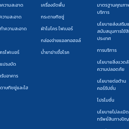
ทำความสะอาด
เครื่องขัดพื้น
มาตรฐานคุณภา
บริการ
ำความสะอาด
กระดาษทิชชู่
นโยบายส่งเสริม
์ทําความสะอาด
ผ้าไมโคร ไฟเบอร์
สนับสนุนการใช้สิ
ประเทศ
กล่องจ่ายแอลกอฮอล์
การบริการ
โครไฟเบอร์
น้ำยาฆ่าเชื้อโรค
นโยบายสิ่งเเวดล
ะแปรงขัด
ความปลอดภัย
หรับอาคาร
นโยบายต่อต้าน
ะดาษทิชชู่และไฮ
คอร์รัปชั่น
โปรโมชั่น
นโยบายไม่ละเมิด
ทรัพย์สินทางปั