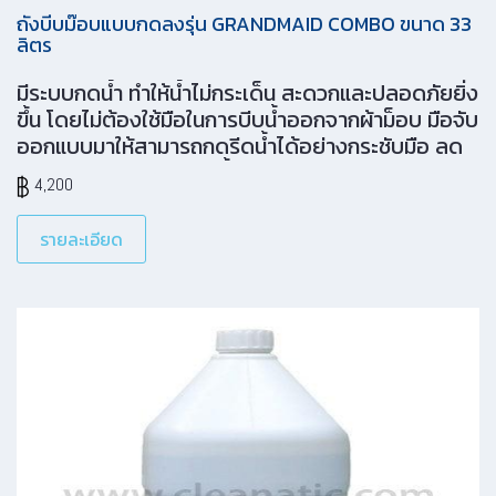
ถังบีบม๊อบแบบกดลงรุ่น GRANDMAID COMBO ขนาด 33
ลิตร
มีระบบกดน้ำ ทำให้น้ำไม่กระเด็น สะดวกและปลอดภัยยิ่ง
ขึ้น โดยไม่ต้องใช้มือในการบีบน้ำออกจากผ้าม็อบ มือจับ
ออกแบบมาให้สามารถกดรีดน้ำได้อย่างกระชับมือ ลด
แรงได้ถึง 18% ถังบรรจุน้ำขนาดใหญ่ สะดวกและให้คุณ
4,200
ทำความสะอาดได้ยาวนานขึ้น ล้อกันรอย ลดการ
ทำความสะอาดซ้ำ ทนทาน ด้วยเทคโนโลยีการขึ้นรูป
รายละเอียด
แบบ Low pressure structural foam molding ให้
คุณสมบัติเหนือกว่าพลาสติกแบบทั่วๆ ไป