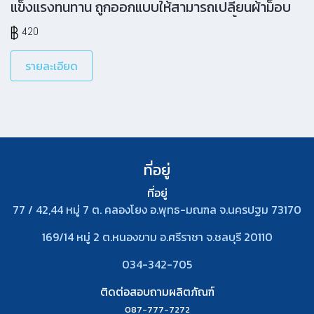
แข็งแรงทนทาน ถูกออกแบบให้สามารถเปลี่ยนผ้าม็อบ
ได้ง่ายสะดวก ทนทาน ด้วยเทคโนโลยีการขึ้นรูป แบบ
420
Low pressure structural foam molding ให้
คุณสมบัติเหนือกว่าพลาสติกแบบทั่วๆ ไป
รายละเอียด
ที่อยู่
ที่อยู่
77 / 42,44 หมู่ 7 ต. คลองโยง อ.พุทธ-มณฑล จ.นครปฐม 73170
169/14 หมู่ 2 ต.หนองขาม อ.ศรีราชา จ.ชลบุรี 20110
034-342-705
ติดต่อสอบถามผลิตภัณฑ์
087-777-7272