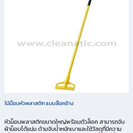
ไม้ม๊อบหัวพลาสติก แบบล๊อคข้าง
หัวม็อบพลาสติกขนาดใหญ่พร้อมตัวล็อค สามารถจับ
ผ้าม็อบได้แน่น ด้ามจับน้ำหนักเบาและใช้วัสดุที่มีความ