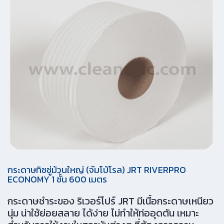
กระดาษทิชชู่ม้วนใหญ่ (จัมโบ้โรล) JRT RIVERPRO
ECONOMY 1 ชั้น 600 เมตร
กระดาษชำระของ ริเวอร์โปร์ JRT มีเนื้อกระดาษเหนียว
นุ่ม น่าใช้ย่อยสลาย ได้ง่าย ไม่ทำให้ท่ออุดตัน เหมาะ