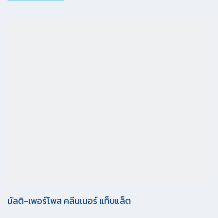
มัลติ-เพอร์โพส คลีนเนอร์ แท็บแล็ต