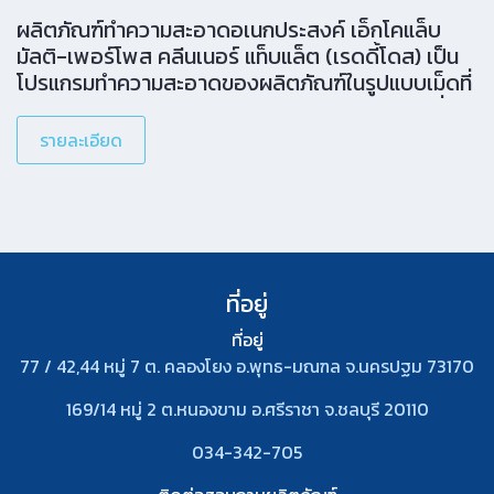
ผลิตภัณฑ์ทําความสะอาดอเนกประสงค์ เอ็กโคแล็บ
มัลติ-เพอร์โพส คลีนเนอร์ แท็บแล็ต (เรดดี้โดส) เป็น
โปรแกรมทําความสะอาดของผลิตภัณฑ์ในรูปแบบเม็ดที่
มีประสิทธิภาพ ใช้ง่าย และหลากหลายการใช้งาน เพื่อ
ตอบสนองทุกความต้องการสําหรับการทําความสะอาด
รายละเอียด
ในทุกๆ วัน ของคุณ อเนกประสงค์และทรง
ประสิทธิภาพ: สามารถใช้ได้กับหลากหลายพื้นผิว รวม
ถึงกระจก สามารถขจัดคราบสกปรกโดยไม่ทิ้งคราบ
ตกค้าง และไม่ทําลายหรือกัดกร่อนพื้นผิว ปลอดภัยต่อ
การใช้งาน ปลอดภัยต่อการใช้งาน: ใช้งานง่ายและ
ปลอดภัยยิ่งขึ้น โดยไม่จําเป็นต้องใช้อุปกรณ์ป้องกัน
ที่อยู่
สารเคมี (PPE) เป็นมิตรต่อสิ่งแวดล้อม: ผลิตภัณฑ์ทํา
ที่อยู่
ความสะอาดชนิดเม็ดเข้มข้น ช่วยลดการใช้พลาสติกได้
77 / 42,44 หมู่ 7 ต. คลองโยง อ.พุทธ-มณฑล จ.นครปฐม 73170
ลงถึง[…]
169/14 หมู่ 2 ต.หนองขาม อ.ศรีราชา จ.ชลบุรี 20110
034-342-705