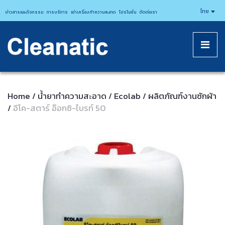
CLEANATICJ
ไทย
ข่าวสารและกิจกรรม
การบริการ
เช่าเครื่องทำความสะอาด
โปรโมชั่น
ติดต่อเรา
Home
น้ำยาทำความสะอาด
Ecolab
ผลิตภัณฑ์งานซักผ้า
/
/
/
อีโค-สตาร์ อ๊อกซิ-ไบรท์ 50
/