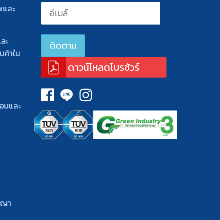
พและ
และ
นค้าใน
ดาวน์โหลดโบรชัวร์
้อมและ
ญญา