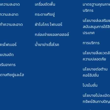
ทำความสะอาด
เครื่องขัดพื้น
มาตรฐานคุณภา
บริการ
ำความสะอาด
กระดาษทิชชู่
นโยบายส่งเสริม
์ทําความสะอาด
ผ้าไมโคร ไฟเบอร์
สนับสนุนการใช้สิ
ประเทศ
กล่องจ่ายแอลกอฮอล์
การบริการ
โครไฟเบอร์
น้ำยาฆ่าเชื้อโรค
นโยบายสิ่งเเวดล
ะแปรงขัด
ความปลอดภัย
หรับอาคาร
นโยบายต่อต้าน
ะดาษทิชชู่และไฮ
คอร์รัปชั่น
โปรโมชั่น
นโยบายไม่ละเมิด
ทรัพย์สินทางปั