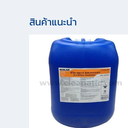
สินค้าแนะนํา