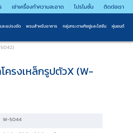
ร
เช่าเครื่องทำความสะอาด
โปรโมชั่น
ติดต่อเรา
นและแปรงขัด
พรมสําหรับอาคาร
กลุ่มกระดาษทิชชู่และไฮยีน
หุ่นยนต์
W-5042)
้าโครงเหล็กรูปตัวX (W-
W-5044