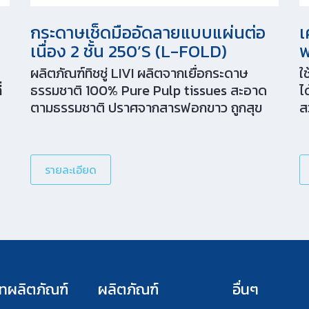
กระดาษเช็ดมืออัดลายแบบแผ่นต่อ
เ
เนื่อง 2 ชั้น 250’S (L-FOLD)
พ
ผลิตภัณฑ์ทิชชู่ LIVI ผลิตจากเยื่อกระดาษ
ใ
่
ธรรมชาติ 100% Pure Pulp tissues สะอาด
ไ
ตามธรรมชาติ ปราศจากสารฟอกขาว ถูกสุข
ส
อนามัย และยังถนอมผิวคุณอีกด้วย
ค
เ
ใ
รายละเอียด
บ
ส
ห
ทผลิตภัณฑ์
ผลิตภัณฑ์
อื่นๆ