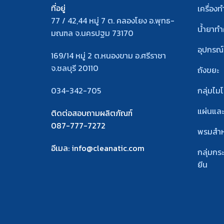
ที่อยู่
เครื่อง
77 / 42,44 หมู่ 7 ต. คลองโยง อ.พุทธ-
น้ำยาท
มณฑล จ.นครปฐม 73170
อุปกรณ
169/14 หมู่ 2 ต.หนองขาม อ.ศรีราชา
จ.ชลบุรี 20110
ถังขยะ
034-342-705
กลุ่มไม
แผ่นแล
ติดต่อสอบถามผลิตภัณฑ์
087-777-7272
พรมสํา
อีเมล
: info@cleanatic.com
กลุ่มกร
ยีน