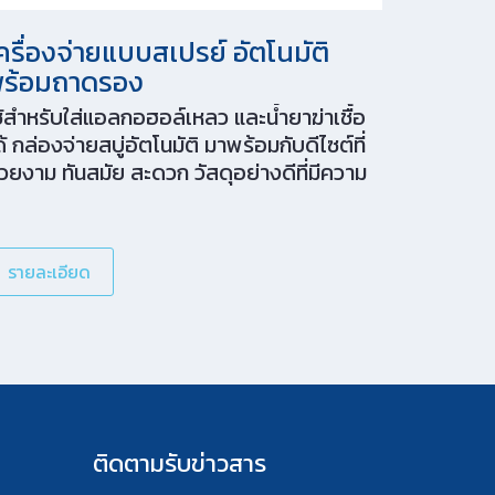
ครื่องจ่ายแบบสเปรย์ อัตโนมัติ
ร้อมถาดรอง
ช้สำหรับใส่แอลกอฮอล์เหลว และน้ำยาฆ่าเชื้อ
ด้ กล่องจ่ายสบู่อัตโนมัติ มาพร้อมกับดีไซต์ที่
วยงาม ทันสมัย สะดวก วัสดุอย่างดีที่มีความ
งทน และปลอดภัยกว่าจากการลดการสัมผัส
ซนเซอร์ทำงานเร็วเพียง 0.25 วินาที สามารถ
ช้ได้งานได้หลากหลาย และยาวนาน ด้วยขนาด
รายละเอียด
รรจุถึง 600 ml สามารถปรับระดับของเหลว
เปรย์วงกว้าง มีถาดรอง (เสริม) ป้องกันการ
ยดกระจายสู่พื้น ติดตั้งง่าย
ติดตามรับข่าวสาร