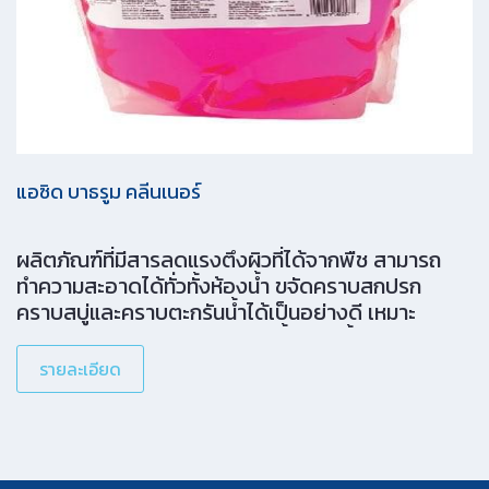
แอซิด บาธรูม คลีนเนอร์
ผลิตภัณฑ์ที่มีสารลดแรงตึงผิวที่ได้จากพืช สามารถ
ทำความสะอาดได้ทั่วทั้งห้องน้ำ ขจัดคราบสกปรก
คราบสบู่และคราบตะกรันน้ำได้เป็นอย่างดี เหมาะ
สำหรับอุปกรณ์โครเมียมในห้องน้ำ กระเบื้องเคลือบ ไว
นิล กระเบื้อง และไฟเบอร์กลาส
รายละเอียด