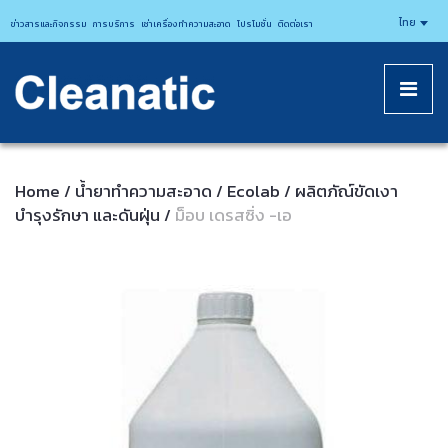
CLEANATICJ
ไทย
ข่าวสารและกิจกรรม
การบริการ
เช่าเครื่องทำความสะอาด
โปรโมชั่น
ติดต่อเรา
Home
น้ำยาทำความสะอาด
Ecolab
ผลิตภัณ์ขัดเงา
/
/
/
บำรุงรักษา และดันฝุ่น
ม็อบ เดรสซิ่ง -เอ
/