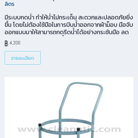
ลิตร
มีระบบกดน้ำ ทำให้น้ำไม่กระเด็น สะดวกและปลอดภัยยิ่ง
ขึ้น โดยไม่ต้องใช้มือในการบีบน้ำออกจากผ้าม็อบ มือจับ
ออกแบบมาให้สามารถกดรีดน้ำได้อย่างกระชับมือ ลด
แรงได้ถึง 18% ถังบรรจุน้ำขนาดใหญ่ สะดวกและให้คุณ
4,200
ทำความสะอาดได้ยาวนานขึ้น ล้อกันรอย ลดการ
ทำความสะอาดซ้ำ ทนทาน ด้วยเทคโนโลยีการขึ้นรูป
รายละเอียด
แบบ Low pressure structural foam molding ให้
คุณสมบัติเหนือกว่าพลาสติกแบบทั่วๆ ไป