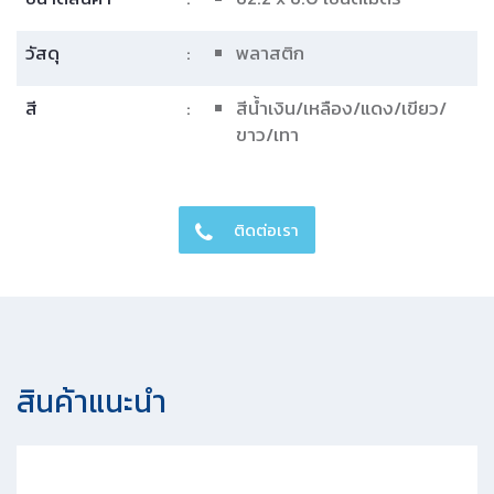
วัสดุ
:
พลาสติก
สี
:
สีน้ำเงิน/เหลือง/แดง/เขียว/
ขาว/เทา
ติดต่อเรา
สินค้าแนะนํา