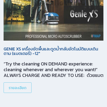
GENIE XS เครื่องขัดพื้นและดูดน้ำกลับอัตโนมัติแบบเดิน
ตาม (แบตเตอรี) -12″
“Try the cleaning ON DEMAND experience:
cleaning whenever and wherever you want!”
ALWAYS CHARGE AND READY TO USE: ด้วยแบต
เตอรีแบบลิเธียมไอออน ทำให้สามารถทำงานได้ต่อ
เนื่องและยาวนานขึ้น สามารถชาร์จและทำงานเมื่อไรก็ได้
รายละเอียด
ระหว่างวัน SAFELY SCRUBS AND DRIES[…]