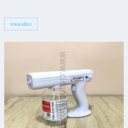
รายละเอียด