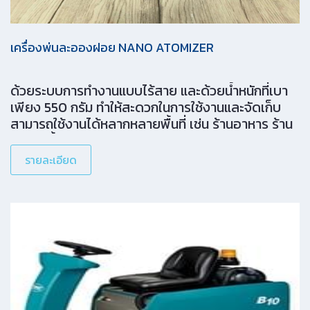
เครื่องพ่นละอองฝอย NANO ATOMIZER
ด้วยระบบการทำงานแบบไร้สาย และด้วยน้ำหนักที่เบา
เพียง 550 กรัม ทำให้สะดวกในการใช้งานและจัดเก็บ
สามารถใช้งานได้หลากหลายพื้นที่ เช่น ร้านอาหาร ร้าน
สะดวกซื้อ บ้านเรือน ออฟฟิต เป็นต้น หรือแม้แต่พ่น
ตามจุด เช่น เมื่อรับสินค้า หรือเมื่อให้บริการเสร็จ
รายละเอียด
เป็นต้น ให้ประสิทธิภาพการทำงานที่สูง ด้วยระบบพ่น
น้ำยาที่สามารถปรับระดับความละเอียดของสเปรย์ มา
พร้อมกับไฟ Blue Light มือจับที่ถูกออกแบบมาตาม
หลักการยศาสตร์ พร้อมตัวกรองน้ำยา มาพร้อมกับ
สายชาร์ต[…]