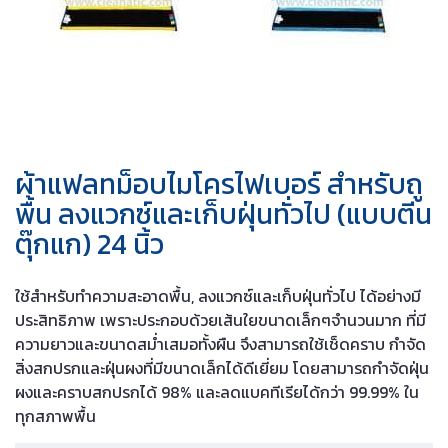
ผ้าแฟลทม็อบไมโครไฟเบอร์ สำหรับถู
พื้น ลงแวกซ์และเก็บฝุ่นทั่วไป (แบบตีน
ตุ๊กแก) 24 นิ้ว
ใช้สำหรับทำความสะอาดพื้น, ลงแวกซ์และเก็บฝุ่นทั่วไป ได้อย่างมี
ประสิทธิภาพ เพราะประกอบด้วยเส้นใยขนาดเล็กๆจำนวนมาก ที่มี
ความยาวและขนาดสม่ำเสมอทั้งผืน จึงสามารถใช้เช็ดคราบ กำจัด
สิ่งสกปรกและฝุ่นผงที่มีขนาดเล็กได้ดีเยี่ยม โดยสามารถกำจัดฝุ่น
ผงและคราบสกปรกได้ 98% และลดแบคทีเรียได้กว่า 99.99% ใน
ทุกสภาพพื้น