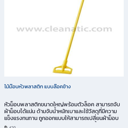
ไม้ม๊อบหัวพลาสติก แบบล๊อคข้าง
หัวม็อบพลาสติกขนาดใหญ่พร้อมตัวล็อค สามารถจับ
ผ้าม็อบได้แน่น ด้ามจับน้ำหนักเบาและใช้วัสดุที่มีความ
แข็งแรงทนทาน ถูกออกแบบให้สามารถเปลี่ยนผ้าม็อบ
ได้ง่ายสะดวก ทนทาน ด้วยเทคโนโลยีการขึ้นรูป แบบ
420