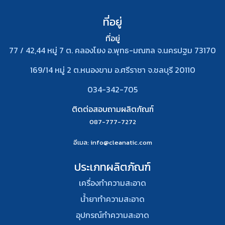
ที่อยู่
ที่อยู่
77 / 42,44 หมู่ 7 ต. คลองโยง อ.พุทธ-มณฑล จ.นครปฐม 73170
169/14 หมู่ 2 ต.หนองขาม อ.ศรีราชา จ.ชลบุรี 20110
034-342-705
ติดต่อสอบถามผลิตภัณฑ์
087-777-7272
อีเมล
: info@cleanatic.com
ประเภทผลิตภัณฑ์
เครื่องทำความสะอาด
น้ำยาทำความสะอาด
อุปกรณ์ทําความสะอาด