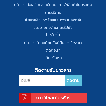
นโยบายส่งเสริมและสนับสนุนการใช้สินค้าในประเทศ
การบริการ
นโยบายสิ่งเเวดล้อมและความปลอดภัย
นโยบายต่อต้านคอร์รัปชั่น
โปรโมชั่น
นโยบายไม่ละเมิดทรัพย์สินทางปัญญา
ติดต่อเรา
เกี่ยวกับเรา
ติดตามรับข่าวสาร
ดาวน์โหลดโบรชัวร์