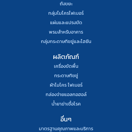
ถังขยะ
กลุ่มไมโครไฟเบอร์
แผ่นและแปรงขัด
พรมสําหรับอาคาร
กลุ่มกระดาษทิชชู่และไฮยีน
ผลิตภัณฑ์
เครื่องขัดพื้น
กระดาษทิชชู่
ผ้าไมโคร ไฟเบอร์
กล่องจ่ายแอลกอฮอล์
น้ำยาฆ่าเชื้อโรค
อื่นๆ
มาตรฐานคุณภาพและบริการ