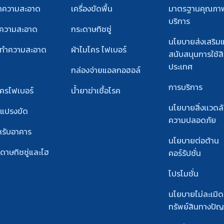
ทำความสะอาด
เครื่องขัดพื้น
มาตรฐานคุณภา
บริการ
ำความสะอาด
กระดาษทิชชู่
นโยบายส่งเสริม
์ทําความสะอาด
ผ้าไมโคร ไฟเบอร์
สนับสนุนการใช้สิ
ประเทศ
กล่องจ่ายแอลกอฮอล์
การบริการ
โครไฟเบอร์
น้ำยาฆ่าเชื้อโรค
นโยบายสิ่งเเวดล
ะแปรงขัด
ความปลอดภัย
หรับอาคาร
นโยบายต่อต้าน
ะดาษทิชชู่และไฮ
คอร์รัปชั่น
โปรโมชั่น
นโยบายไม่ละเมิด
ทรัพย์สินทางปั