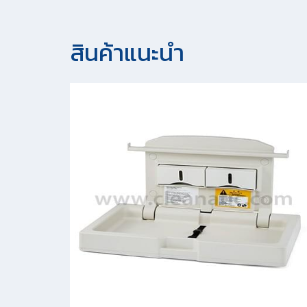
สินค้าแนะนํา