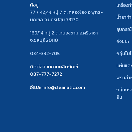
ที่อยู่
เครื่อง
77 / 42,44 หมู่ 7 ต. คลองโยง อ.พุทธ-
น้ำยาท
มณฑล จ.นครปฐม 73170
อุปกรณ
169/14 หมู่ 2 ต.หนองขาม อ.ศรีราชา
จ.ชลบุรี 20110
ถังขยะ
034-342-705
กลุ่มไม
แผ่นแล
ติดต่อสอบถามผลิตภัณฑ์
087-777-7272
พรมสํา
อีเมล
: info@cleanatic.com
กลุ่มกร
ยีน