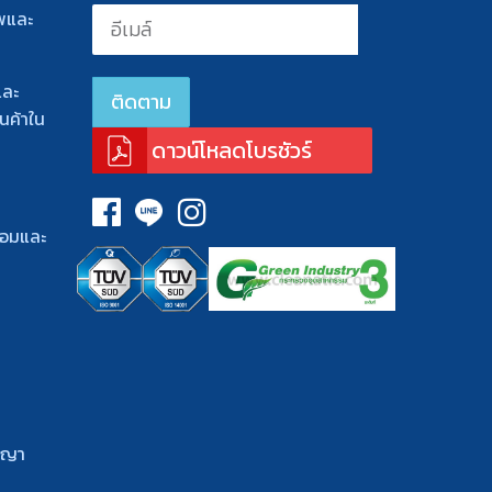
พและ
และ
นค้าใน
ดาวน์โหลดโบรชัวร์
้อมและ
ญญา