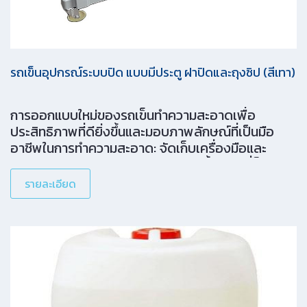
รถเข็นอุปกรณ์ระบบปิด แบบมีประตู ฝาปิดและถุงซิป (สีเทา)
การออกแบบใหม่ของรถเข็นทำความสะอาดเพื่อ
ประสิทธิภาพที่ดียิ่งขึ้นและมอบภาพลักษณ์ที่เป็นมือ
อาชีพในการทำความสะอาด: จัดเก็บเครื่องมือและ
อุปกรณ์หลากหลาย: ใช้งานได้สะดวกขึ้น ด้วยที่ล็อค
เครื่องมือสำหรับหนีบล็อคผลิตภัณฑ์ เช่น ด้ามไม้ถูพื้น
รายละเอียด
หรือด้ามยืดหด พร้อมกับที่แขวนเพื่อเก็บเครื่องมือ เช่น
ป้ายเตือนความปลอดภัย และกล่องเก็บภายใน ทำให้
คุณสามารถเก็บของได้มากขึ้น และเป็นสัดส่วน สะดวก
ในการใช้งานและปลอดภัยยิ่งขึ้น: ประตูที่ล็อคได้ พร้อม
กับถาดรองถุงและฝาปิด เพื่อสุขอนามัยที่ดียิ่งขึ้น ล้อ
เงียบแบบยูนิเวอร์แซลพร้อมระบบเบรก: ช่วยให้เคลื่อน
ย้ายได้สะดวกและปลอดภัย ด้ามจับที่ออกแบบตามหลัก