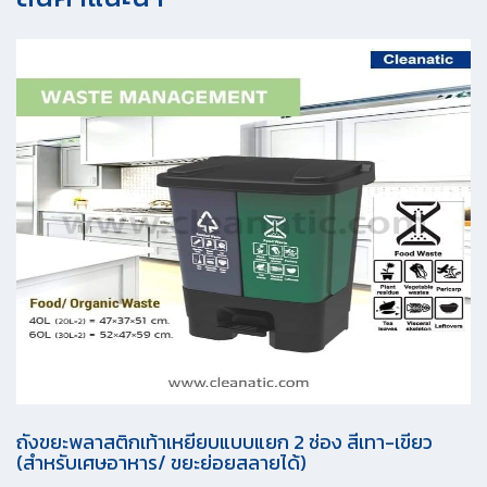
ถังขยะพลาสติกเท้าเหยียบแบบแยก 2 ช่อง สีเทา-เขียว
(สำหรับเศษอาหาร/ ขยะย่อยสลายได้)