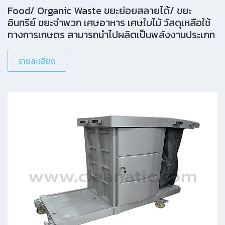
Food/ Organic Waste ขยะย่อยสลายได้/ ขยะ
อินทรีย์ ขยะจำพวก เศษอาหาร เศษใบไม้ วัสดุเหลือใช้
ทางการเกษตร สามารถนำไปผลิตเป็นพลังงานประเภท
ต่างๆ เช่น Biogas, Biomass หรือทำเป็นปุ๋ยได้ด้วย
ลดการปนเปื้อนด้วยระบบเท้าเหยียบ แบ่งแยกขยะทั่วไป
รายละเอียด
และขยะประเภทต่างๆ ตามวัตถุประสงค์ (ขยะทั่วไป vs
ขยะย่อยสลายได้ หรือ เศษอาหาร) ถังแยกอิสระ พร้อม
หูหิ้ว สะดวกในการทิ้ง/[…]