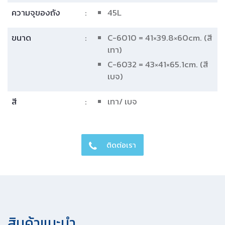
ความจุของถัง
:
45L
ขนาด
:
C-6010 = 41×39.8×60cm. (สี
เทา)
C-6032 = 43×41×65.1cm. (สี
เบจ)
สี
:
เทา/ เบจ
ติดต่อเรา
สินค้าแนะนํา