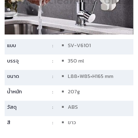
แบบ
:
SV-V6101
บรรจุ
:
350 ml
ขนาด
:
L88×W85×H165 mm
น้ำหนัก
:
207g
วัสดุ
:
ABS
สี
:
ขาว