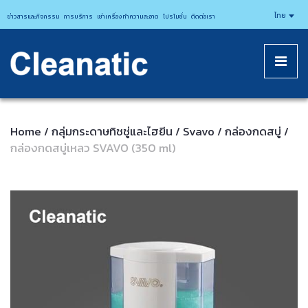
CLEANATICJ
ไทย
ข่าวสารและกิจกรรม
การบริการ
เช่าเครื่องทำความสะอาด
โปรโมชั่น
ติดต่อเรา
Home
กลุ่มกระดาษทิชชู่และไฮยีน
Svavo
กล่องกดสบู่
/
/
/
/
กล่องกดสบู่เหลว SVAVO (350 ml)