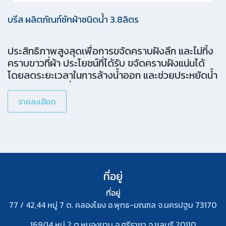
บรีส ผลิตภัณฑ์ซักผ้าชนิดน้ำ 3.8ลิตร
ประสิทธิภาพสูงสุดเพื่อการขจัดคราบฝังลึก และไม่ทิ้ง
คราบขาวที่ผ้า ประโยชน์ที่ได้รับ ขจัดคราบฝังแน่นได้
โดยลดระยะเวลาในการล้างน้ำออก และช่วยประหยัดน้ำ
เหมาะสำหรับเครื่องซักผ้าทุกประเภท ไม่ว่าจะเป็นฝาบน
หรือฝาหน้า และสามารถใช้ซักมือได้ 1 แกลลอน สามารถ
รายละเอียด
ซักได้ถึง 108 ครั้ง
ที่อยู่
ที่อยู่
77 / 42,44 หมู่ 7 ต. คลองโยง อ.พุทธ-มณฑล จ.นครปฐม 73170
169/14 หมู่ 2 ต.หนองขาม อ.ศรีราชา จ.ชลบุรี 20110