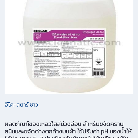
อีโค-สตาร์ ซาว
ผลิตภัณฑ์ของเหลวใสสีม่วงอ่อน สำหรับขจัดคราบ
สนิมและขจัดด่างตกค้างบนผ้า ใช้ปรับค่า pH ของน้ำให้