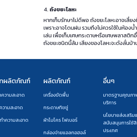
ถังขยะโลหะ
หากเก็บรักษาไม่ดีพอ ถังขยะโลหะอาจเสี่ยงท
เพราะอาจโดนฝน รวมถึงไม่ควรใช้ในห้องน้ำ 
เล่น เพื่อเก็บเศษกระดาษหรือเศษพลาสติกอ
ถังขยะชนิดนี้ล้ม เสียงของโลหะจะดังลั่นบ
ทผลิตภัณฑ์
ผลิตภัณฑ์
อื่นๆ
ทำความสะอาด
เครื่องขัดพื้น
มาตรฐานคุณภา
บริการ
ำความสะอาด
กระดาษทิชชู่
นโยบายส่งเสริม
์ทําความสะอาด
ผ้าไมโคร ไฟเบอร์
สนับสนุนการใช้สิ
ประเทศ
กล่องจ่ายแอลกอฮอล์