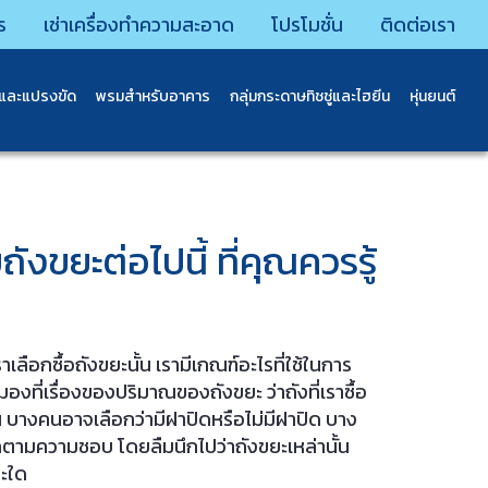
ร
เช่าเครื่องทำความสะอาด
โปรโมชั่น
ติดต่อเรา
นและแปรงขัด
พรมสําหรับอาคาร
กลุ่มกระดาษทิชชู่และไฮยีน
หุ่นยนต์
ังขยะต่อไปนี้ ที่คุณควรรู้
เลือกซื้อถังขยะนั้น เรามีเกณฑ์อะไรที่ใช้ในการ
องที่เรื่องของปริมาณของถังขยะ ว่าถังที่เราซื้อ
ัน บางคนอาจเลือกว่ามีฝาปิดหรือไม่มีฝาปิด บาง
กตามความชอบ โดยลืมนึกไปว่าถังขยะเหล่านั้น
ณะใด