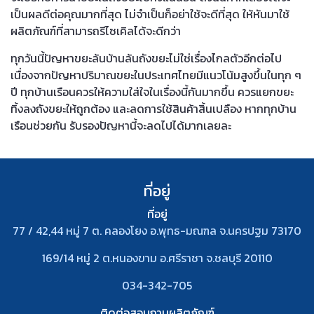
เป็นผลดีต่อคุณมากที่สุด ไม่จำเป็นก็อย่าใช้จะดีที่สุด ให้หันมาใช้
ผลิตภัณฑ์ที่สามารถรีไซเคิลได้จะดีกว่า
ทุกวันนี้ปัญหาขยะล้นบ้านล้นถังขยะไม่ใช่เรื่องไกลตัวอีกต่อไป
เนื่องจากปัญหาปริมาณขยะในประเทศไทยมีแนวโน้มสูงขึ้นในทุก ๆ
ปี ทุกบ้านเรือนควรให้ความใส่ใจในเรื่องนี้กันมากขึ้น ควรแยกขยะ
ทิ้งลงถังขยะให้ถูกต้อง และลดการใช้สินค้าสิ้นเปลือง หากทุกบ้าน
เรือนช่วยกัน รับรองปัญหานี้จะลดไปได้มากเลยละ
ที่อยู่
ที่อยู่
77 / 42,44 หมู่ 7 ต. คลองโยง อ.พุทธ-มณฑล จ.นครปฐม 73170
169/14 หมู่ 2 ต.หนองขาม อ.ศรีราชา จ.ชลบุรี 20110
034-342-705
ติดต่อสอบถามผลิตภัณฑ์