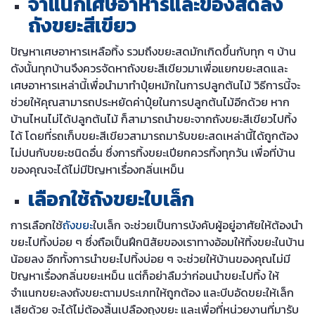
จำแนกเศษอาหารและของสดลง
ถังขยะสีเขียว
ปัญหาเศษอาหารเหลือทิ้ง รวมถึงขยะสดมักเกิดขึ้นกับทุก ๆ บ้าน
ดังนั้นทุกบ้านจึงควรจัดหาถังขยะสีเขียวมาเพื่อแยกขยะสดและ
เศษอาหารเหล่านี้เพื่อนำมาทำปุ๋ยหมักในการปลูกต้นไม้ วิธีการนี้จะ
ช่วยให้คุณสามารถประหยัดค่าปุ๋ยในการปลูกต้นไม้อีกด้วย หาก
บ้านไหนไม่ได้ปลูกต้นไม้ ก็สามารถนำขยะจากถังขยะสีเขียวไปทิ้ง
ได้ โดยที่รถเก็บขยะสีเขียวสามารถมารับขยะสดเหล่านี้ได้ถูกต้อง
ไม่ปนกับขยะชนิดอื่น ซึ่งการทิ้งขยะเปียกควรทิ้งทุกวัน เพื่อที่บ้าน
ของคุณจะได้ไม่มีปัญหาเรื่องกลิ่นเหม็น
เลือกใช้ถังขยะใบเล็ก
การเลือกใช้
ถังขยะ
ใบเล็ก จะช่วยเป็นการบังคับผู้อยู่อาศัยให้ต้องนำ
ขยะไปทิ้งบ่อย ๆ ซึ่งถือเป็นฝึกนิสัยของเราทางอ้อมให้ทิ้งขยะในบ้าน
น้อยลง อีกทั้งการนำขยะไปทิ้งบ่อย ๆ จะช่วยให้บ้านของคุณไม่มี
ปัญหาเรื่องกลิ่นขยะเหม็น แต่ก็อย่าลืมว่าก่อนนำขยะไปทิ้ง ให้
จำแนกขยะลงถังขยะตามประเภทให้ถูกต้อง และบีบอัดขยะให้เล็ก
เสียด้วย จะได้ไม่ต้องสิ้นเปลืองถุงขยะ และเพื่อที่หน่วยงานที่มารับ