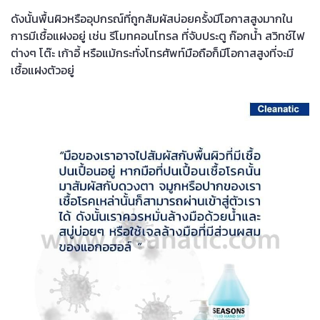
ดังนั้นพื้นผิวหรืออุปกรณ์ที่ถูกสัมผัสบ่อยครั้งมีโอกาสสูงมากใน
การมีเชื้อแฝงอยู่ เช่น รีโมทคอนโทรล ที่จับประตู ก๊อกน้ำ สวิทช์ไฟ
ต่างๆ โต๊ะ เก้าอี้ หรือแม้กระทั่งโทรศัพท์มือถือก็มีโอกาสสูงที่จะมี
เชื้อแฝงตัวอยู่